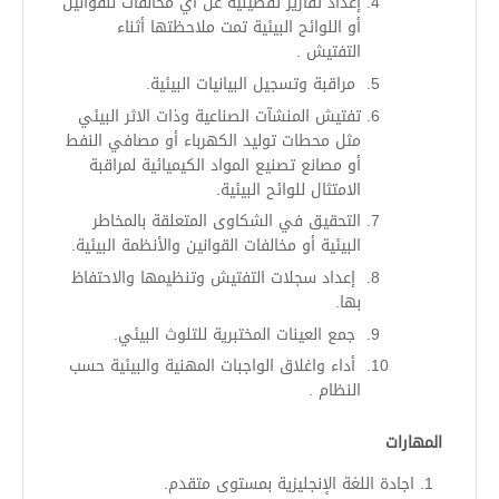
إعداد تقارير تفصيلية عن أي مخالفات للقوانين
أو اللوائح البيئية تمت ملاحظتها أثناء
التفتيش .
مراقبة وتسجيل البيانيات البيئية.
تفتيش المنشآت الصناعية وذات الاثر البيئي
مثل محطات توليد الكهرباء أو مصافي النفط
أو مصانع تصنيع المواد الكيميائية لمراقبة
الامتثال للوائح البيئية.
التحقيق في الشكاوى المتعلقة بالمخاطر
البيئية أو مخالفات القوانين والأنظمة البيئية.
إعداد سجلات التفتيش وتنظيمها والاحتفاظ
بها.
جمع العينات المختبرية للتلوث البيئي.
أداء واغلاق الواجبات المهنية والبيئية حسب
النظام .
المهارات
اجادة اللغة الإنجليزية بمستوى متقدم.