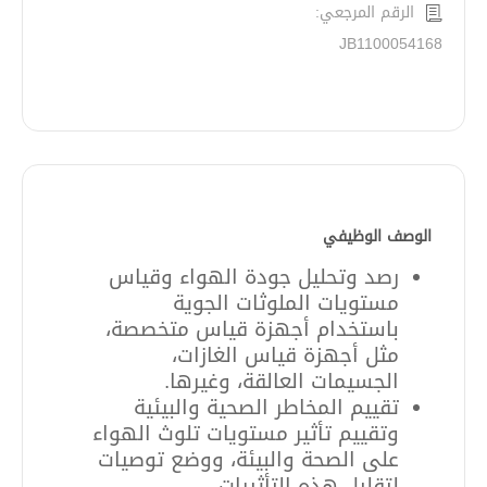
الرقم المرجعي:
JB1100054168
الوصف الوظيفي
رصد وتحليل جودة الهواء وقياس
مستويات الملوثات الجوية
باستخدام أجهزة قياس متخصصة،
مثل أجهزة قياس الغازات،
الجسيمات العالقة، وغيرها
.
تقييم المخاطر الصحية والبيئية
وتقييم تأثير مستويات تلوث الهواء
على الصحة والبيئة، ووضع توصيات
لتقليل هذه التأثيرات
.