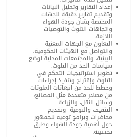
إعداد التقارير وتحليل البيانات
وتقديم تقارير دقيقة للجهات
المختصة بشأن جودة الهواء
واتجاهات التلوث والتوصيات
اللازمة
.
التعاون مع الجهات المعنية
والتواصل مع الهيئات الحكومية،
البيئية، والمجتمعات المحلية لوضع
سياسات الحد من التلوث
.
تطوير استراتيجيات التحكم في
التلوث وإقتراح وتنفيذ إجراءات
وخطط للحد من انبعاثات الملوثات
من مصادر متعددة مثل المصانع،
وسائل النقل، والزراعة
.
التثقيف والتوعية
وتقديم
محاضرات وبرامج توعية للجمهور
حول أهمية جودة الهواء وطرق
تحسينه
.